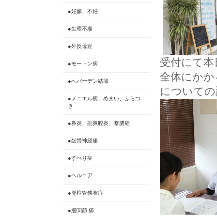
●妊娠、不妊
●生理不順
●外反母趾
受付にて本
●モートン病
全体にかか
●へバーデン結節
についての
●メニエル病、めまい、ふらつ
き
●鼻炎、副鼻腔炎、蓄膿症
●坐骨神経痛
●すべり症
●ヘルニア
●脊柱管狭窄症
●股関節 痛