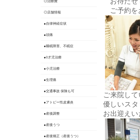
お待たせ
◎治療費
ご予約を
◎店舗情報
●自律神経症状
●頭痛
●睡眠障害、不眠症
●0才児治療
●小児治療
●生理痛
●交通事故 保険も可
ご来院して
●アトピー性皮膚炎
優しいスタ
お出迎えい
●産後調整
●産後うつ
●産後矯正（産後うつ）